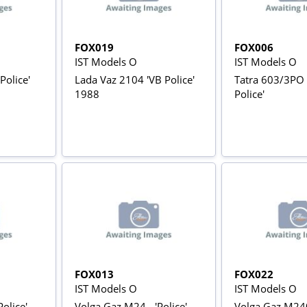
FOX019
FOX006
IST Models O
IST Models O
Police'
Lada Vaz 2104 'VB Police'
Tatra 603/3PO 
1988
Police'
FOX013
FOX022
IST Models O
IST Models O
olice'
Volga Gaz M24 - 'Police'
Volga Gaz M240