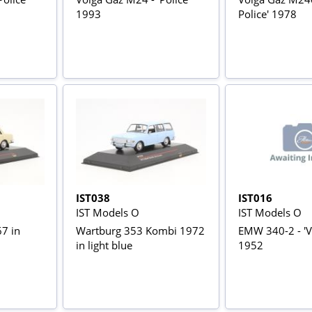
1993
Police' 1978
IST038
IST016
IST Models O
IST Models O
7 in
Wartburg 353 Kombi 1972
EMW 340-2 - 'Vo
in light blue
1952