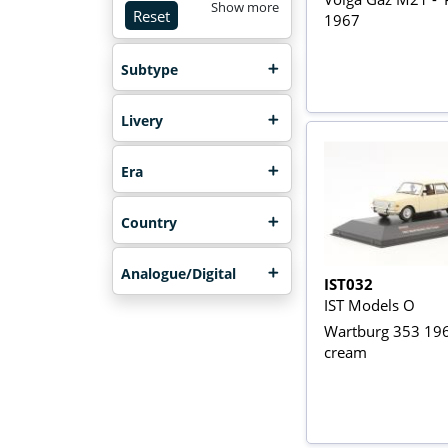
Show more
Reset
1967
Subtype
Livery
Era
Country
Analogue/Digital
IST032
IST Models O
Wartburg 353 196
cream