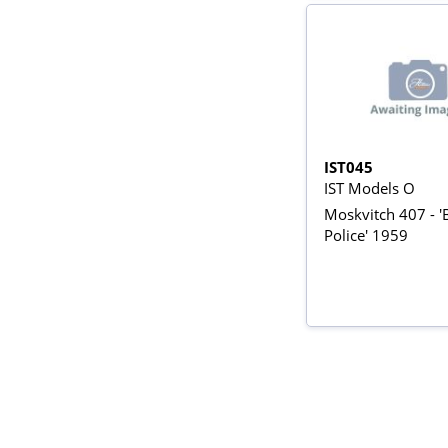
IST045
IST Models O
Moskvitch 407 - 
Police' 1959