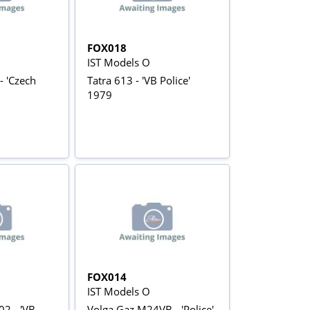
FOX018
IST Models O
- 'Czech
Tatra 613 - 'VB Police'
1979
FOX014
IST Models O
2 - 'VB
Volga Gaz M24VB - 'Police'