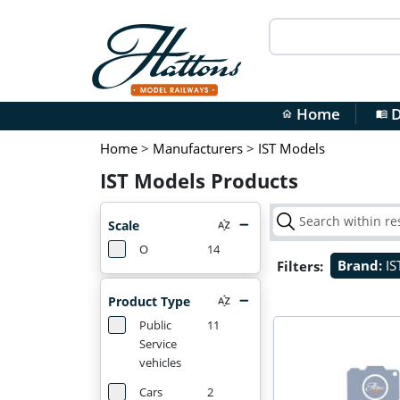
Home
D
home
menu_book
Home
>
Manufacturers
>
IST Models
IST Models Products
Scale
O
14
Filters:
Brand:
IS
Product Type
Public
11
Service
vehicles
Cars
2