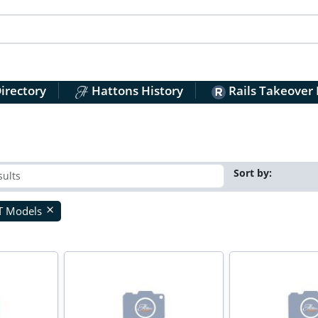
irectory
Hattons History
Rails Takeover
Sort by:
T Models
close