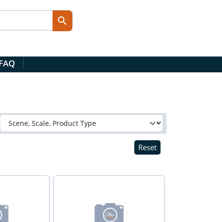
 FAQ
Reset